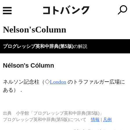
Nelson'sColumn
プログレッシブ英和中辞典(第5版)
の解説
Nélson's Cólumn
ネルソン記念柱（◇
London
のトラファルガー広場に
ある）
．
出典
小学館「プログレッシブ英和中辞典(第5版)」
プログレッシブ英和中辞典(第5版)について
情報
|
凡例