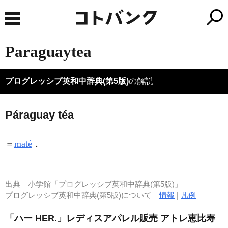
Paraguaytea
プログレッシブ英和中辞典(第5版)
の解説
Páraguay téa
＝
maté
．
出典
小学館「プログレッシブ英和中辞典(第5版)」
プログレッシブ英和中辞典(第5版)について
情報
|
凡例
「ハー HER.」レディスアパレル販売 アトレ恵比寿