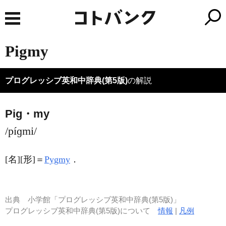
Pigmy
プログレッシブ英和中辞典(第5版)
の解説
Pig・my
/píɡmi/
[名]
[形]
＝
Pygmy
．
出典
小学館「プログレッシブ英和中辞典(第5版)」
プログレッシブ英和中辞典(第5版)について
情報
|
凡例