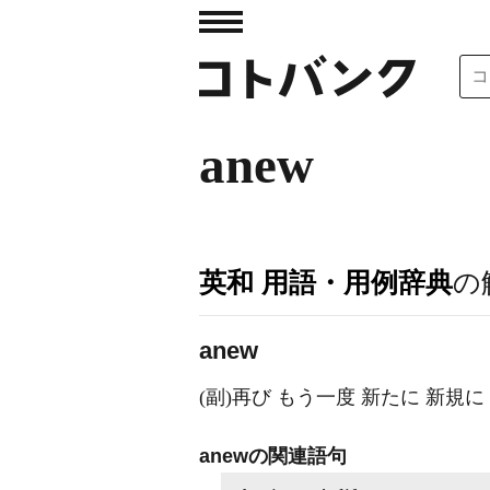
anew
英和 用語・用例辞典
の
anew
(副)再び もう一度 新たに 新規
anewの関連語句