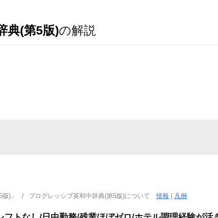
典(第5版)
の解説
版)」
プログレッシブ英和中辞典(第5版)について
情報
|
凡例
シフトなし/日中勤務/残業ほぼゼロ/ホテル調理経験が活