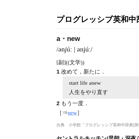
プログレッシブ英和中辞
a・new
/ən
j
úː | ənjúː/
[副]
((文学))
1
改めて，新たに
．
start life
anew
人生をやり直す
2
もう一度
．
［⇒
new
］
出典
小学館「プログレッシブ英和中辞典(第5
セントラルキッチン/早朝・深夜