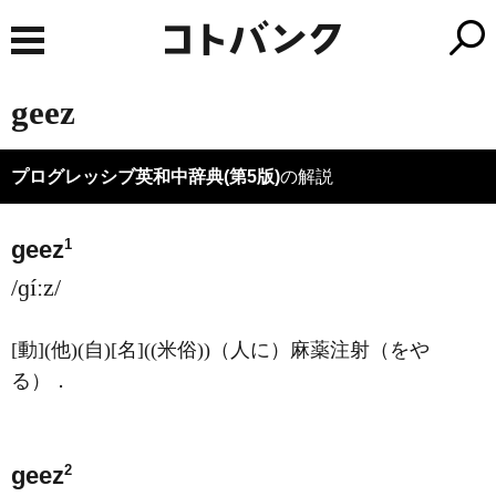
geez
プログレッシブ英和中辞典(第5版)
の解説
1
geez
/ɡíːz/
[動]
(他)
(自)
[名]
((米俗))（人に）麻薬注射（をや
る）
．
2
geez