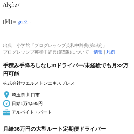
/dʒíːz/
[間]
＝
gee2
．
出典
小学館「プログレッシブ英和中辞典(第5版)」
プログレッシブ英和中辞典(第5版)について
情報
|
凡例
手積み手降ろしなし3tドライバー/未経験でも月32万
円可能
株式会社ウエルストンエキスプレス
埼玉県 川口市
日給1万4,595円
アルバイト・パート
月給36万円の大型ルート定期便ドライバー