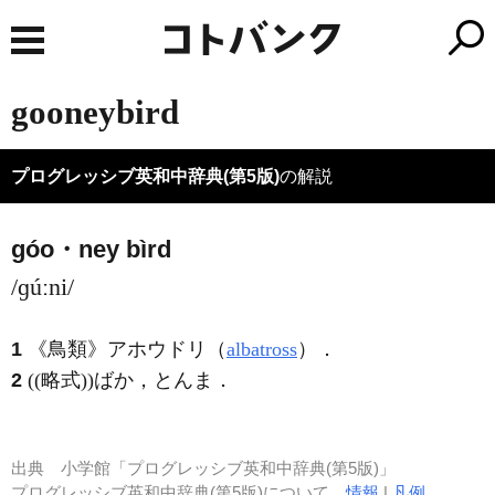
gooneybird
プログレッシブ英和中辞典(第5版)
の解説
góo・ney bìrd
/ɡúːni/
1
《鳥類》
アホウドリ（
albatross
）
．
2
((略式))ばか，とんま
．
出典
小学館「プログレッシブ英和中辞典(第5版)」
プログレッシブ英和中辞典(第5版)について
情報
|
凡例