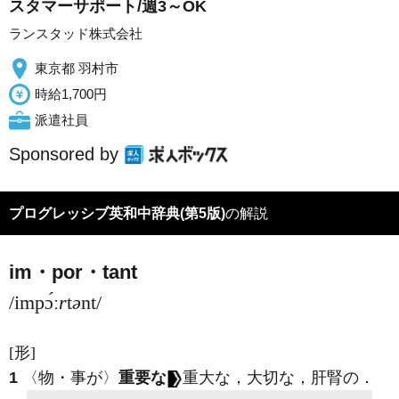
スタマーサポート/週3～OK
ランスタッド株式会社
東京都 羽村市
時給1,700円
派遣社員
Sponsored by
プログレッシブ英和中辞典(第5版)
の解説
im・por・tant
/impɔ́ː
r
t
ə
nt/
[形]
1
〈物・事が〉
重要な
重大な，大切な，肝腎の
．