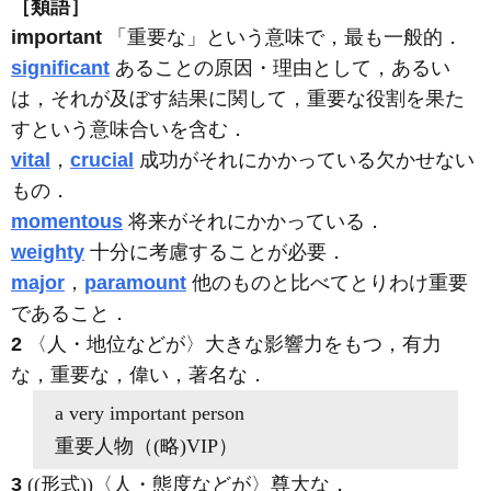
［類語］
important
「重要な」という意味で，最も一般的．
significant
あることの原因・理由として，あるい
は，それが及ぼす結果に関して，重要な役割を果た
すという意味合いを含む．
vital
，
crucial
成功がそれにかかっている欠かせない
もの．
momentous
将来がそれにかかっている．
weighty
十分に考慮することが必要．
major
，
paramount
他のものと比べてとりわけ重要
であること．
2
〈人・地位などが〉大きな影響力をもつ，有力
な，重要な，偉い，著名な
．
a very
important
person
重要人物（
(略)
VIP）
3
((形式))〈人・態度などが〉尊大な
．