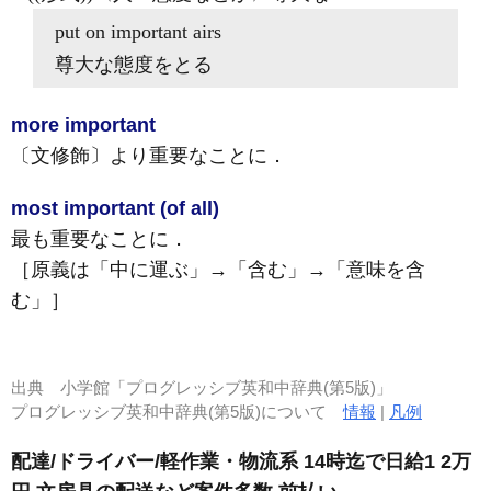
put on
important
airs
尊大な態度をとる
more important
〔文修飾〕より重要なことに
．
most important (of all)
最も重要なことに
．
［原義は「中に運ぶ」→「含む」→「意味を含
む」］
出典
小学館「プログレッシブ英和中辞典(第5版)」
プログレッシブ英和中辞典(第5版)について
情報
|
凡例
配達/ドライバー/軽作業・物流系 14時迄で日給1 2万