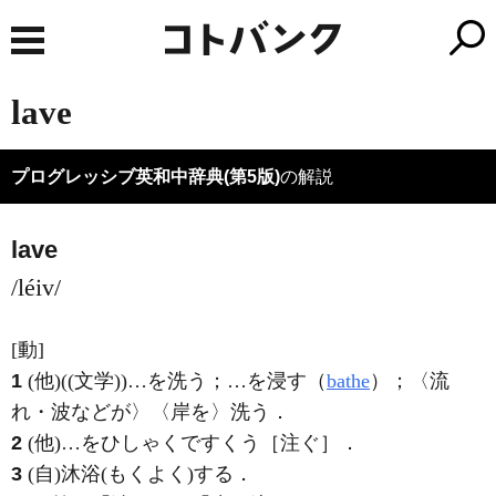
lave
プログレッシブ英和中辞典(第5版)
の解説
lave
/léiv/
[動]
1
(他)
((文学))…を洗う；…を浸す（
bathe
）；〈流
れ・波などが〉〈岸を〉洗う
．
2
(他)
…をひしゃくですくう［注ぐ］
．
3
(自)
沐浴
(もくよく)
する
．