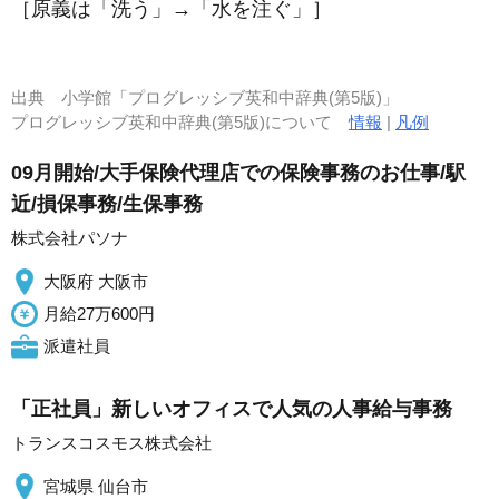
［原義は「洗う」→「水を注ぐ」］
出典
小学館「プログレッシブ英和中辞典(第5版)」
プログレッシブ英和中辞典(第5版)について
情報
|
凡例
09月開始/大手保険代理店での保険事務のお仕事/駅
近/損保事務/生保事務
株式会社パソナ
大阪府 大阪市
月給27万600円
派遣社員
「正社員」新しいオフィスで人気の人事給与事務
トランスコスモス株式会社
宮城県 仙台市