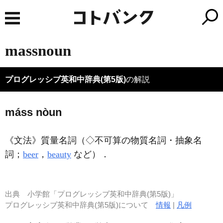
massnoun
プログレッシブ英和中辞典(第5版)
の解説
máss nòun
《文法》
質量名詞（◇不可算の物質名詞・抽象名
詞；
beer
，
beauty
など）
．
出典
小学館「プログレッシブ英和中辞典(第5版)」
プログレッシブ英和中辞典(第5版)について
情報
|
凡例