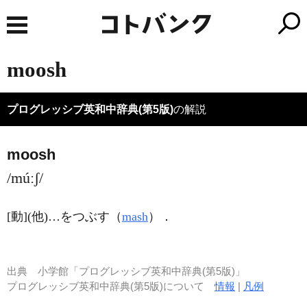
moosh
プログレッシブ英和中辞典(第5版)
の解説
moosh
/múːʃ/
[動]
(他)
…をつぶす（
mash
）
．
出典
小学館「プログレッシブ英和中辞典(第5版)」
プログレッシブ英和中辞典(第5版)について
情報
|
凡例