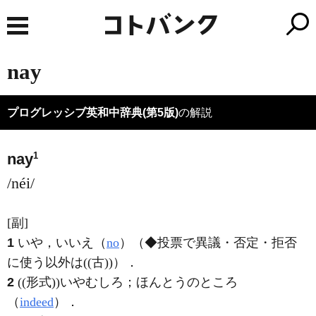
nay
プログレッシブ英和中辞典(第5版)
の解説
1
nay
/néi/
[副]
1
いや，いいえ（
no
）（◆投票で異議・否定・拒否
に使う以外は((古))）
．
2
((形式))いやむしろ；ほんとうのところ
（
indeed
）
．