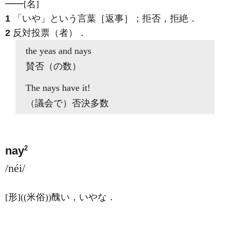
━━
[名]
1
「いや」という言葉［返事］；拒否，拒絶
．
2
反対投票（者）
．
the yeas and
nays
賛否（の数）
The
nays
have it!
（議会で）否決多数
2
nay
/néi/
[形]
((米俗))醜い，いやな
．