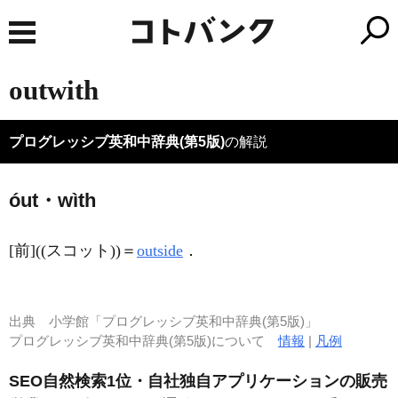
outwith
プログレッシブ英和中辞典(第5版)
の解説
óut・wìth
[前]
((スコット))＝
outside
．
出典
小学館「プログレッシブ英和中辞典(第5版)」
プログレッシブ英和中辞典(第5版)について
情報
|
凡例
SEO自然検索1位・自社独自アプリケーションの販売