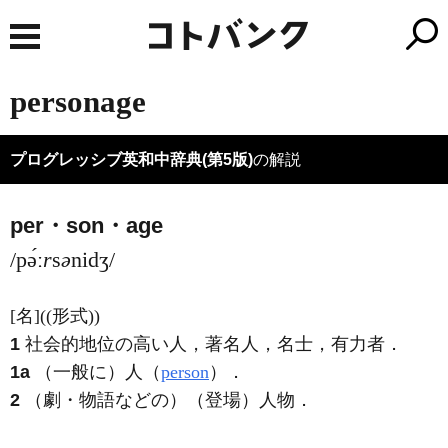
personage
プログレッシブ英和中辞典(第5版)
の解説
per・son・age
/pə́ː
r
s
ə
nidʒ/
[名]
((形式))
1
社会的地位の高い人，著名人，名士，有力者
．
1a
（一般に）人（
person
）
．
2
（劇・物語などの）（登場）人物
．