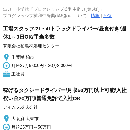
出典
小学館「プログレッシブ英和中辞典(第5版)」
プログレッシブ英和中辞典(第5版)について
情報
|
凡例
工場スタッフ/2t・4tトラックドライバー/昼食付き/週
休1～3日OK/手当多数
有限会社柏廃材処理センター
千葉県 柏市
月給27万5,000円～30万8,000円
正社員
稼げるタクシードライバー/月収50万円以上可能/入社
祝い金20万円/普通免許で入社OK
アイムズ株式会社
大阪府 大東市
月給25万円～50万円