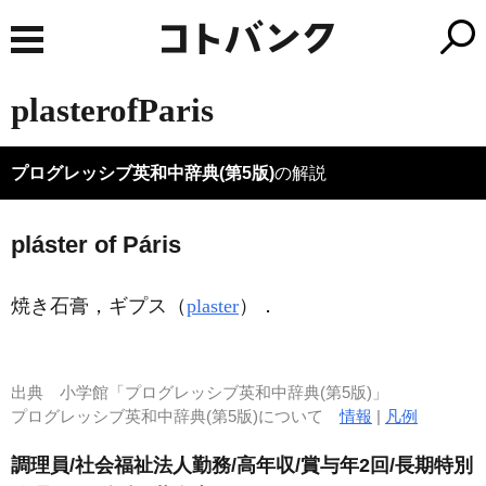
plasterofParis
プログレッシブ英和中辞典(第5版)
の解説
pláster of Páris
焼き石膏，ギプス（
plaster
）
．
出典
小学館「プログレッシブ英和中辞典(第5版)」
プログレッシブ英和中辞典(第5版)について
情報
|
凡例
調理員/社会福祉法人勤務/高年収/賞与年2回/長期特別