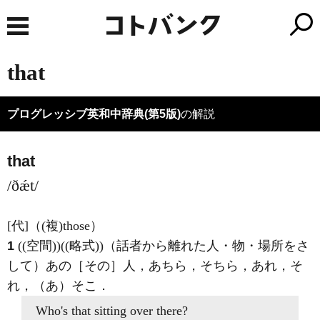
that
プログレッシブ英和中辞典(第5版)
の解説
that
/ðǽt/
[代]
（
(複)
those）
1
((空間))((略式))（話者から離れた人・物・場所をさ
して）あの［その］人，あちら，そちら，あれ，そ
れ，（あ）そこ
．
Who's
that
sitting over there?