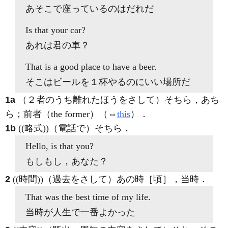
あそこで座っているのはだれだ
Is
that
your car?
あれは君の車？
That
is a good place to have a beer.
そこはビールを１杯やるのにいい場所だ
1a
（２者のうち離れたほうをさして）そちら，あち
ら；前者（the former）（⇔
this
）
．
1b
((略式))（電話で）そちら
．
Hello, is
that
you?
もしもし，あなた？
2
((時間))（過去をさして）あの時［頃］，当時
．
That
was the best time of my life.
当時が人生で一番よかった