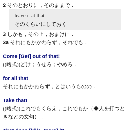
2
そのとおりに，そのままで
．
leave it
at that
そのくらいにしておく
3
しかも，その上，おまけに
．
3a
それにもかかわらず，それでも
．
Come [Get] out of that!
((略式))どけ；うせろ；やめろ
．
for all that
それにもかかわらず，とはいうものの
．
Take that!
((略式))これでもくらえ，これでもか（◆人を打つと
きなどの文句）
．