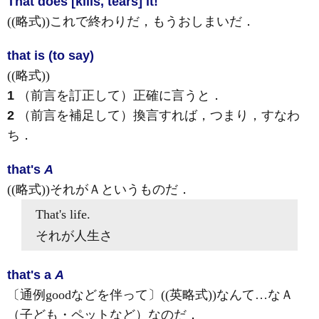
That does [kills, tears] it!
((略式))これで終わりだ，もうおしまいだ
．
that is (to say)
((略式))
1
（前言を訂正して）正確に言うと
．
2
（前言を補足して）換言すれば，つまり，すなわ
ち
．
that's
A
((略式))それがＡというものだ
．
That's
life.
それが人生さ
that's a
A
〔通例goodなどを伴って〕((英略式))なんて…なＡ
（子ども・ペットなど）なのだ
．