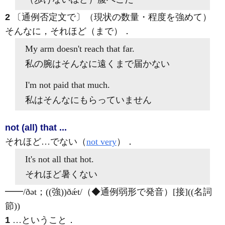
2
〔通例否定文で〕（現状の数量・程度を強めて）
そんなに，それほど（まで）
．
My arm
doesn't
reach
that
far.
私の腕はそんなに遠くまで届かない
I'm
not
paid
that
much.
私はそんなにもらっていません
not (all) that ...
それほど…でない（
not very
）
．
It's
not all that
hot.
それほど暑くない
━━
/ðət；((強))ðǽt/
（◆通例弱形で発音）
[接]
((名詞
節))
1
…ということ
．