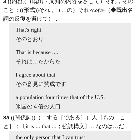
3
((内容))（既出・周知の内容をさして）それ，その
こと；((形式))それ，（…の）それ≪
of
≫（◆既出名
詞の反復を避けて）
．
That
's right.
そのとおり
That
is because ....
それは…だからだ
I agree about
that
.
その意見に賛成です
a population four times
that of
the U.S.
米国の４倍の人口
3a
((関係詞))（…する［である］）人［もの，こ
と］；〔it is ... that ...；強調構文〕…なのは…だ
．
the only person
that
I can trust