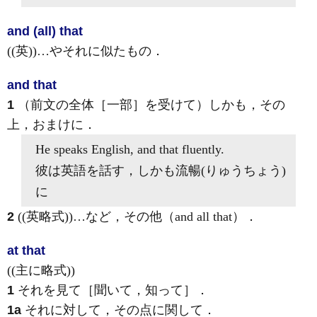
and (all) that
((英))…やそれに似たもの
．
and that
1
（前文の全体［一部］を受けて）しかも，その
上，おまけに
．
He speaks English,
and that
fluently.
彼は英語を話す，しかも流暢
(りゅうちょう)
に
2
((英略式))…など，その他（and all that）
．
at that
((主に略式))
1
それを見て［聞いて，知って］
．
1a
それに対して，その点に関して
．