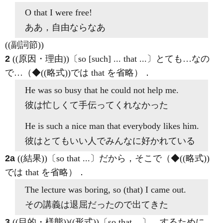
O
that
I were free!
ああ，自由ならなあ
((副詞節))
2
((原因・理由))〔so [such] ... that ...〕とても…なの
で…（◆((略式))では that を省略）
．
He was
so
busy
that
he could not help me.
彼は忙しくて手伝ってくれなかった
He is
such
a nice man
that
everybody likes him.
彼はとてもいい人でみんなに好かれている
2a
((結果))〔so that ...〕だから，そこで（◆((略式))
では that を省略）
．
The lecture was boring,
so
(
that
) I came out.
その講義は退屈だったので出てきた
3
((目的・様態))((形式))〔so that ...〕…するために，