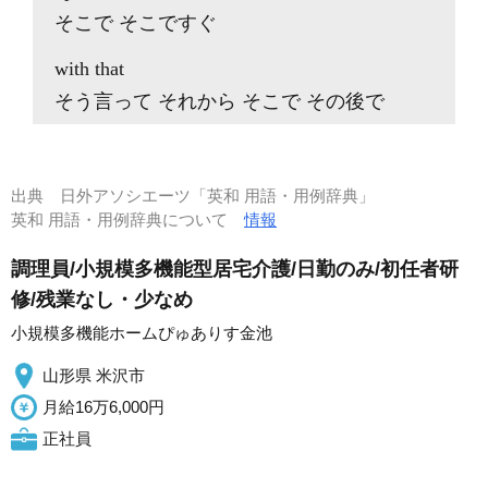
そこで そこですぐ
with that
そう言って それから そこで その後で
出典
日外アソシエーツ「英和 用語・用例辞典」
英和 用語・用例辞典について
情報
調理員/小規模多機能型居宅介護/日勤のみ/初任者研
修/残業なし・少なめ
小規模多機能ホームぴゅありす金池
山形県 米沢市
月給16万6,000円
正社員