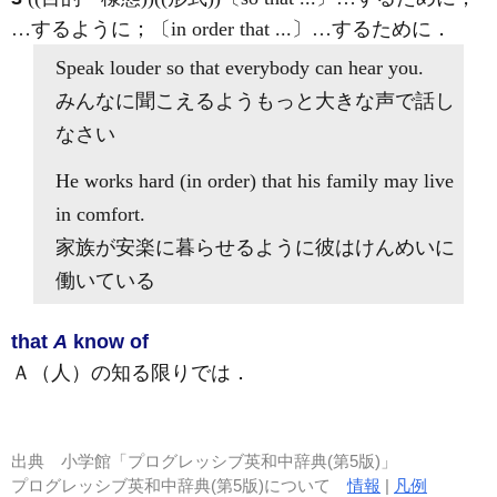
…するように；〔in order that ...〕…するために
．
Speak louder
so that
everybody can hear you.
みんなに聞こえるようもっと大きな声で話し
なさい
He works hard (
in order
)
that
his family may live
in comfort.
家族が安楽に暮らせるように彼はけんめいに
働いている
that
A
know of
Ａ（人）の知る限りでは
．
出典
小学館「プログレッシブ英和中辞典(第5版)」
プログレッシブ英和中辞典(第5版)について
情報
|
凡例