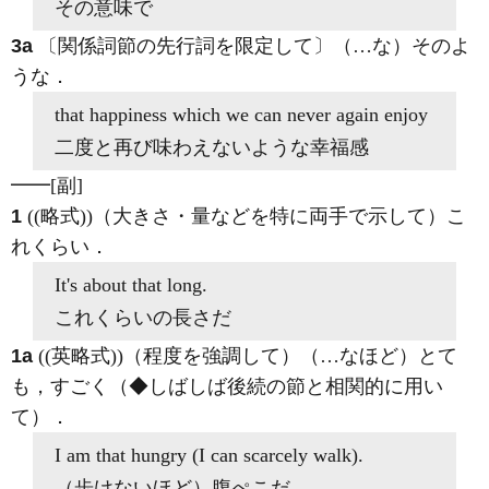
その意味で
3a
〔関係詞節の先行詞を限定して〕（…な）そのよ
うな
．
that
happiness which we can never again enjoy
二度と再び味わえないような幸福感
━━
[副]
1
((略式))（大きさ・量などを特に両手で示して）こ
れくらい
．
It's about
that
long.
これくらいの長さだ
1a
((英略式))（程度を強調して）（…なほど）とて
も，すごく（◆しばしば後続の節と相関的に用い
て）
．
I am
that
hungry (I can scarcely walk).
（歩けないほど）腹ぺこだ