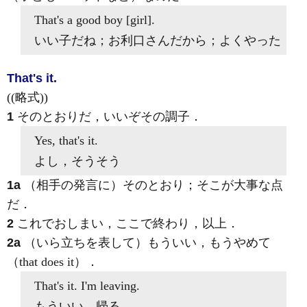
That's a good
boy [girl].
いい子だね；お利口さんだから；よくやった
That's it.
((略式))
1
そのとおりだ，いいぞその調子
．
Yes,
that's it
.
よし，そうそう
1a
（相手の発言に）そのとおり；そこが大事な点
だ
．
2
これでおしまい，ここで終わり，以上
．
2a
（いら立ちを表して）もういい，もうやめて
（that does it）
．
That's it
. I'm leaving.
もういい，帰る