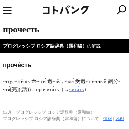
прочесть
プログレッシブ ロシア語辞典（露和編）
の解説
проче́сть
-чту, -чтёшь 命-чти́ 過-чёл, -чла́ 受過-чтённый 副分-
чтя́[完]((話))＝прочита́ть（→
чита́ть
）
出典
プログレッシブ ロシア語辞典（露和編）
プログレッシブ ロシア語辞典（露和編）について
情報
|
凡例