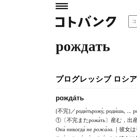
рождать
プログレッシブ ロシ
рожда́ть
[不完]／роди́тьрожу́, роди́шь, ... 
①〔不完またрожа́ть〕産む
Она́ никогда́ не
рожа́ла
.｜彼女