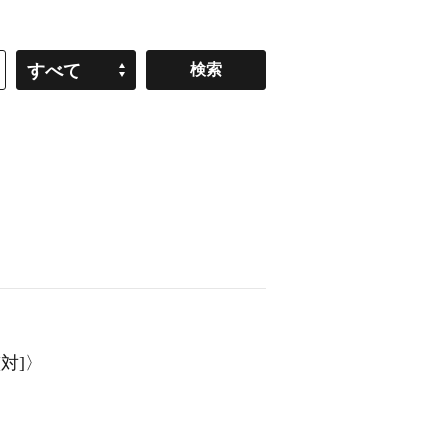
すべて
]〈[対]〉