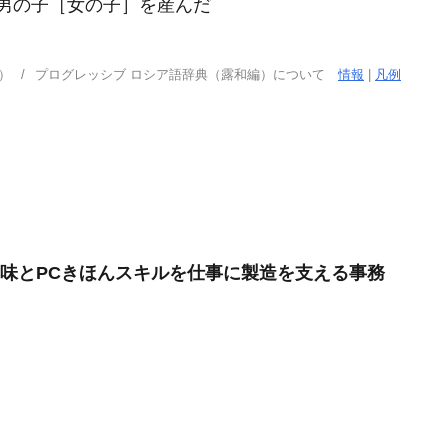
.｜彼女は男の子［女の子］を産んだ
）
プログレッシブ ロシア語辞典（露和編）について
情報
|
凡例
興味とPCきほんスキルを仕事に製造を支える事務