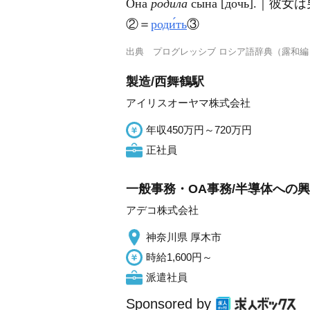
Она́
родила́
сы́на [до́чь]
②＝
роди́ть
③
出典
プログレッシブ ロシア語辞典（露和編
製造/西舞鶴駅
アイリスオーヤマ株式会社
年収450万円～720万円
正社員
一般事務・OA事務/半導体への
アデコ株式会社
神奈川県 厚木市
時給1,600円～
派遣社員
Sponsored by