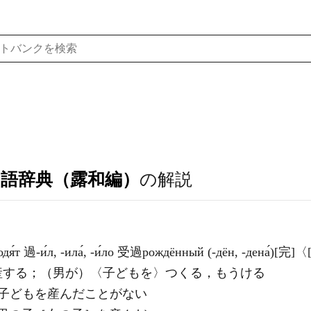
ア語辞典（露和編）
の解説
родя́т 過-и́л, -ила́, -и́ло 受過рождённый (-дён, -дена́)[完
，出産する；（男が）〈子どもを〉つくる，もうける
は子どもを産んだことがない