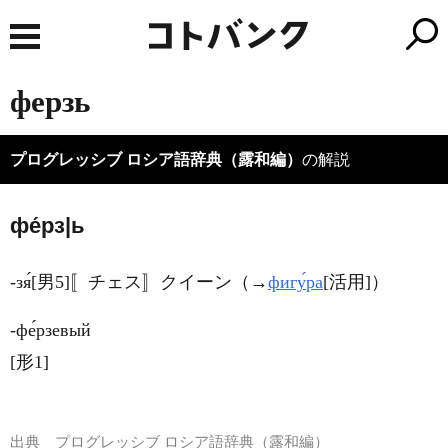
ферзь
プログレッシブ ロシア語辞典（露和編）
の解説
фе́рз|ь
-зя́[男5]〚チェス〛クイーン（→
фигу́ра
[活用]）
‐фе́рзевый
[形1]
出典
プログレッシブ ロシア語辞典（露和編）