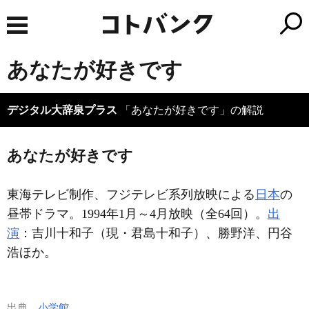
あなたが好きです
デジタル大辞泉プラス
「あなたが好きです」の解説
あなたが好きです
東海テレビ制作、フジテレビ系列放映による
日本
の
昼帯ドラマ。1994年1月～4月放映（全64回）。
出
演
：吉川十和子（現・君島十和子）、勝野洋、円谷
浩ほか。
出典
小学館