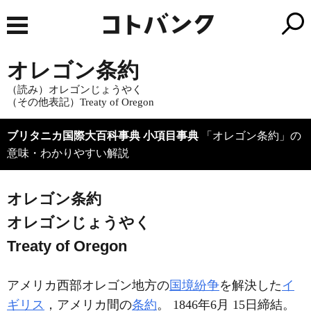
オレゴン条約
（読み）オレゴンじょうやく
（その他表記）Treaty of Oregon
ブリタニカ国際大百科事典 小項目事典
「オレゴン条約」の
意味・わかりやすい解説
オレゴン条約
オレゴンじょうやく
Treaty of Oregon
アメリカ西部オレゴン地方の
国境紛争
を解決した
イ
ギリス
，アメリカ間の
条約
。 1846年6月 15日締結。