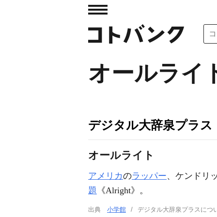
オールライ
デジタル大辞泉プラス
オールライト
アメリカ
の
ラッパー
、ケンドリ
題
《Alright》。
出典
小学館
デジタル大辞泉プラスに