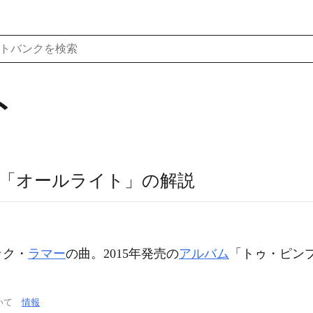
ト
「オールライト」の解説
ック・
ラマー
の曲。2015年発売の
アルバム
「トゥ・ピン
ついて
情報