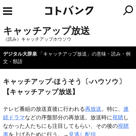
キャッチアップ放送
（読み）キャッチアップホウソウ
デジタル大辞泉
「キャッチアップ放送」の意味・読み・例
文・類語
キャッチアップ‐ほうそう〔‐ハウソウ〕
【キャッチアップ放送】
テレビ番組の放送直後に行われる
再放送
。特に、
連
続ドラマ
などの序盤部分の再放送。放送時に
視聴
し
なかった人たちにも注目してもらい、その後の
視聴
率
を上げるために行う。→
見逃し配信