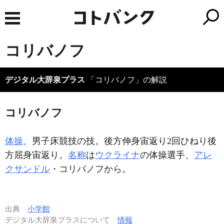
コリバノフ
デジタル大辞泉プラス
「コリバノフ」の解説
コリバノフ
体操
、男子床競技の技。後方伸身宙返り2回ひねり後
方屈身宙返り。
名称
は
ウクライナ
の体操選手、
アレ
クサンドル
・コリバノフから。
出典
小学館
デジタル大辞泉プラスについて
情報