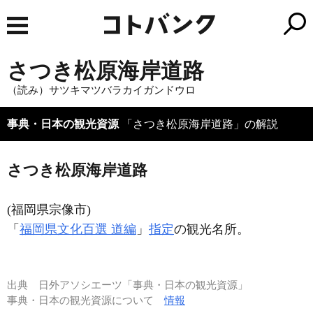
さつき松原海岸道路
（読み）サツキマツバラカイガンドウロ
事典・日本の観光資源
「さつき松原海岸道路」の解説
さつき松原海岸道路
(福岡県宗像市)
「
福岡県文化百選 道編
」
指定
の観光名所。
出典
日外アソシエーツ「事典・日本の観光資源」
事典・日本の観光資源について
情報