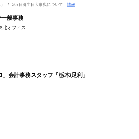
典」
367日誕生日大事典について
情報
で一般事務
東北オフィス
ロ」会計事務スタッフ「栃木/足利」