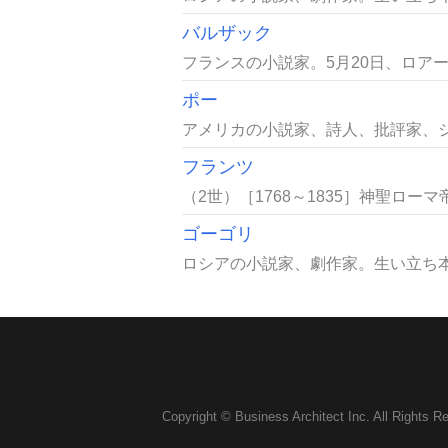
バルザック
フランスの小説家。5月20日、ロアー
ポー
アメリカの小説家、詩人、批評家、ジ
フランツ
（2世）［1768～1835］神聖ローマ
ゴーゴリ
ロシアの小説家、劇作家。生い立ち本名
Copyright © Business Architect Inc. All Rights R