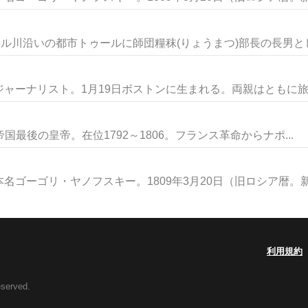
ル川沿いの都市トゥールに師団糧秣(りょうまつ)部長の長男として
ャーナリスト。1月19日ボストンに生まれる。両親はともに旅役
帝国最後の皇帝。在位1792～1806。フランス革命からナポ...
ゴーゴリ・ヤノフスキー。1809年3月20日（旧ロシア暦。新暦
利用規約
eserved.