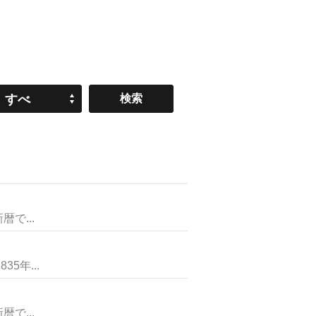
すべ
て
で...
年...
で...