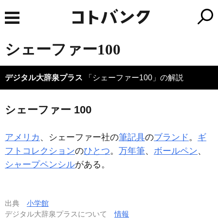
シェーファー100
デジタル大辞泉プラス
「シェーファー100」の解説
シェーファー 100
アメリカ
、シェーファー社の
筆記具
の
ブランド
。
ギ
フトコレクション
の
ひとつ
。
万年筆
、
ボールペン
、
シャープペンシル
がある。
出典
小学館
デジタル大辞泉プラスについて
情報