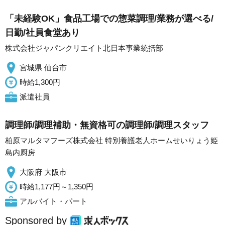
「未経験OK」食品工場での惣菜調理/業務が選べる/
日勤/社員食堂あり
株式会社ジャパンクリエイト北日本事業統括部
宮城県 仙台市
時給1,300円
派遣社員
調理師/調理補助・無資格可の調理師/調理スタッフ
柏原マルタマフーズ株式会社 特別養護老人ホームせいりょう姫
島内厨房
大阪府 大阪市
時給1,177円～1,350円
アルバイト・パート
Sponsored by