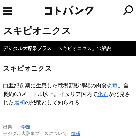
スキピオニクス
デジタル大辞泉プラス
「スキピオニクス」の解説
スキピオニクス
白亜紀前期に生息した竜盤類獣脚類の肉食
恐竜
。全
長約0.3メートル以上。イタリア国内で
化石
が発見さ
れた
最初
の恐竜として知られる。
出典
小学館
デジタル大辞泉プラスについて
情報