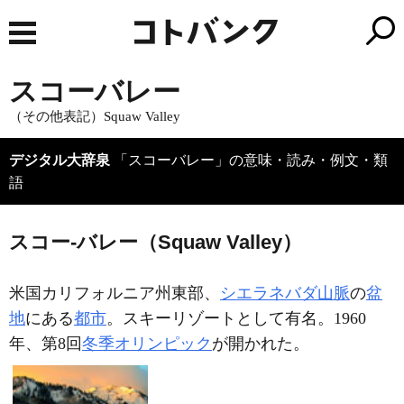
スコーバレー
（その他表記）Squaw Valley
デジタル大辞泉
「スコーバレー」の意味・読み・例文・類
語
スコー‐バレー（Squaw Valley）
米国カリフォルニア州東部、
シエラネバダ山脈
の
盆
地
にある
都市
。スキーリゾートとして有名。1960
年、第8回
冬季オリンピック
が開かれた。