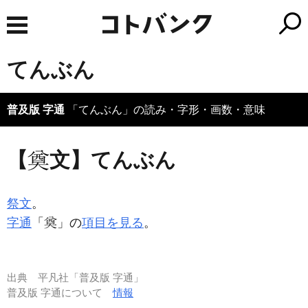
てんぶん
普及版 字通
「てんぶん」の読み・字形・画数・意味
【
文】てんぶん
祭文
。
字通
「
」の
項目を見る
。
出典
平凡社「普及版 字通」
普及版 字通について
情報