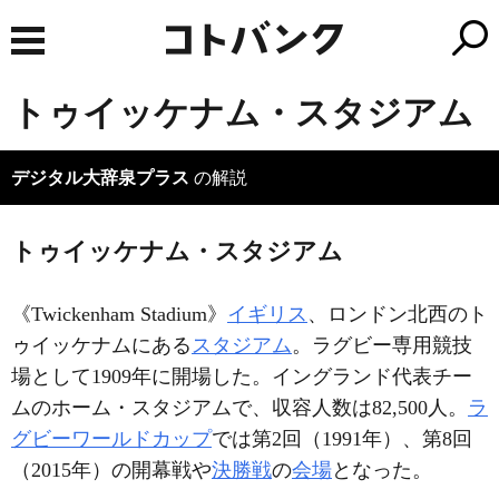
トゥイッケナム・スタジアム
デジタル大辞泉プラス
の解説
トゥイッケナム・スタジアム
《Twickenham Stadium》
イギリス
、ロンドン北西のト
ゥイッケナムにある
スタジアム
。ラグビー専用競技
場として1909年に開場した。イングランド代表チー
ムのホーム・スタジアムで、収容人数は82,500人。
ラ
グビーワールドカップ
では第2回（1991年）、第8回
（2015年）の開幕戦や
決勝戦
の
会場
となった。