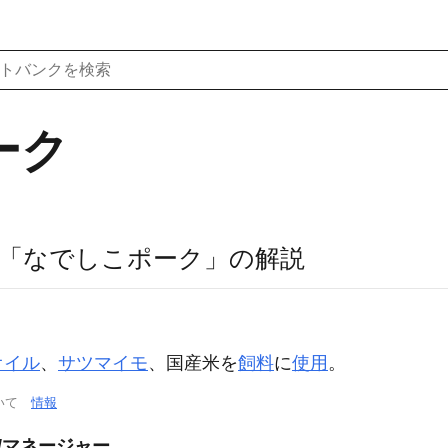
ーク
「なでしこポーク」の解説
オイル
、
サツマイモ
、国産米を
飼料
に
使用
。
ついて
情報
/マネージャー