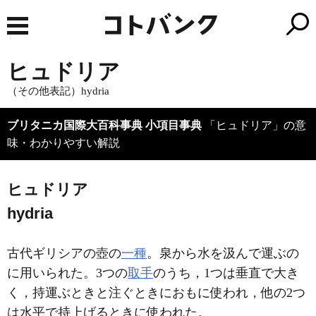
ヒュドリア
（その他表記）hydria
ブリタニカ国際大百科事典 小項目事典
「ヒュドリア」の意
味・わかりやすい解説
ヒュドリア
hydria
古代ギリシアの壺の
一種
。泉から水を汲んで運ぶの
に用いられた。3つの
取手
のうち，1つは垂直で大き
く，持運ぶときと注ぐときにおもに使われ，他の2つ
は水平で持上げるときに使われた。