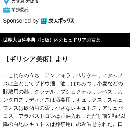
大阪府 大阪市
業務委託
Sponsored by
世界大百科事典（旧版）
内の
ヒュドリア
の言及
【ギリシア美術】より
…これらのうち，アンフォラ，ペリケー，スタムノ
スは主としてブドウ酒，油，はちみつ，小麦などの
貯蔵用の器，クラテル，プシュクテル，レベス，カ
ンタロス，ディノスは酒宴用，キュリクス，スキュ
フォスは飲酒用の盃，小さな
レキュトス
，アリュバ
ロス，アラバストロンは香油入れ，ただし前5世紀以
降の白地レキュトスは葬祭用にのみ供せられた。口