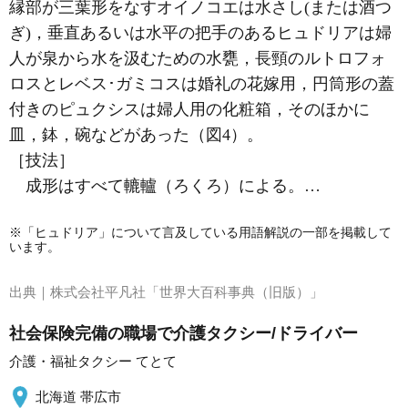
縁部が三葉形をなすオイノコエは水さし(または酒つ
ぎ)，垂直あるいは水平の把手のあるヒュドリアは婦
人が泉から水を汲むための水甕，長頸のルトロフォ
ロスとレベス･ガミコスは婚礼の花嫁用，円筒形の蓋
付きのピュクシスは婦人用の化粧箱，そのほかに
皿，鉢，碗などがあった（図4）。
［技法］
成形はすべて轆轤（ろくろ）による。…
※「ヒュドリア」について言及している用語解説の一部を掲載して
います。
出典｜
株式会社平凡社「世界大百科事典（旧版）」
社会保険完備の職場で介護タクシー/ドライバー
介護・福祉タクシー てとて
北海道 帯広市