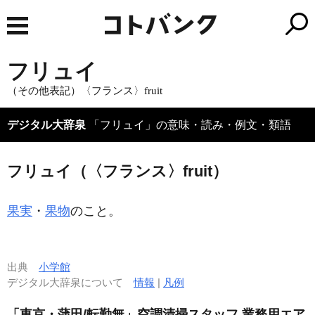
フリュイ
（その他表記）〈フランス〉fruit
デジタル大辞泉
「フリュイ」の意味・読み・例文・類語
フリュイ（〈フランス〉fruit）
果実
・
果物
のこと。
出典
小学館
デジタル大辞泉について
情報
|
凡例
「東京・蒲田/転勤無」空調清掃スタッフ 業務用エア