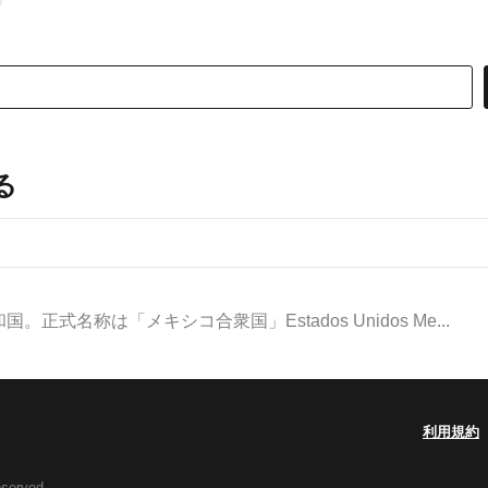
る
式名称は「メキシコ合衆国」Estados Unidos Me...
利用規約
eserved.