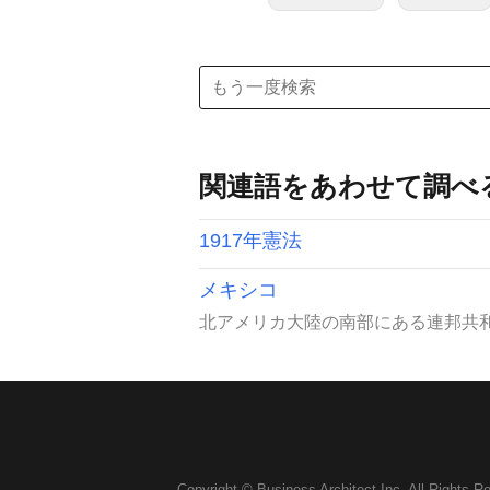
関連語をあわせて調べ
1917年憲法
メキシコ
北アメリカ大陸の南部にある連邦共和国。正
Copyright © Business Architect Inc. All Rights R