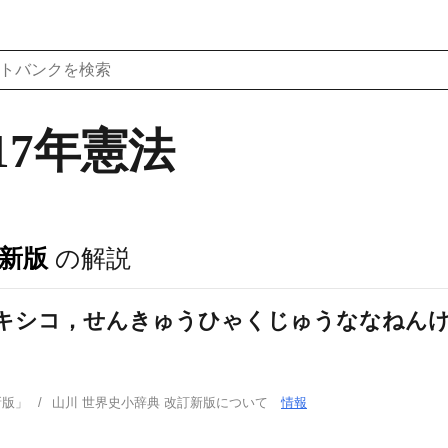
17年憲法
訂新版
の解説
(メキシコ，せんきゅうひゃくじゅうななねんけ
新版」
山川 世界史小辞典 改訂新版について
情報