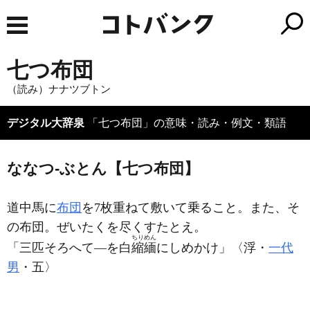
七つ布団
（読み）ナナツブトン
デジタル大辞泉
「七つ布団」の意味・読み・例文・類語
ななつ‐ぶとん【七つ布団】
道中馬に
布団
を7枚重ねて敷いて乗ること。また、そ
の布団。ぜいたくを尽くすたとえ。
ちりめん
「三匹そろへて―を白
縮緬
にしめかけ」〈浮・
一代
男
・五〉