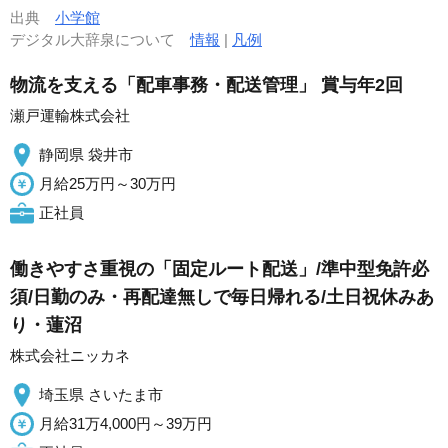
出典
小学館
デジタル大辞泉について
情報
|
凡例
物流を支える「配車事務・配送管理」 賞与年2回
瀬戸運輸株式会社
静岡県 袋井市
月給25万円～30万円
正社員
働きやすさ重視の「固定ルート配送」/準中型免許必
須/日勤のみ・再配達無しで毎日帰れる/土日祝休みあ
り・蓮沼
株式会社ニッカネ
埼玉県 さいたま市
月給31万4,000円～39万円