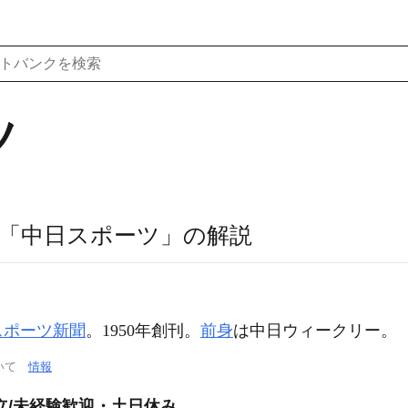
ツ
「中日スポーツ」の解説
スポーツ新聞
。1950年創刊。
前身
は中日ウィークリー。
ついて
情報
立/未経験歓迎・土日休み