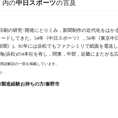
）
内の
中日スポーツ
の言及
印刷の研究･開発にとりくみ，新聞制作の近代化をはか
ードしてきた。54年《中日スポーツ》，56年《東京中
新聞
》)。81年には浜松でもファクシミリで紙面を電送
東海(浜松)の4本社を有し，関東，中部，近畿にまたがる
用語解説の一部を掲載しています。
版）」
/製造経験お持ちの方/秦野市