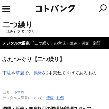
二つ繰り
（読み）フタツグリ
デジタル大辞泉
「二つ繰り」の意味・読み・例文・類語
ふたつ‐ぐり【二つ繰り】
下駄
や
草履
で、
鼻緒
を2本束ねてすげてあるもの。
出典
小学館
デジタル大辞泉について
情報
|
凡例
調理・販売・無資格可の調理師/調理スタッフ