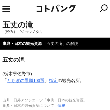
五丈の滝
（読み）ゴジョウノタキ
事典・日本の観光資源
「五丈の滝」の解説
五丈の滝
(栃木県佐野市)
「
とちぎの景勝100選
」
指定
の観光名所。
出典
日外アソシエーツ「事典・日本の観光資源」
事典・日本の観光資源について
情報