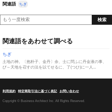
関連語
ちぎ
関連語をあわせて調べる
ちぎ
土地の神。〔抱朴子、金丹〕余、士に問ふに丹金液の事、
び～天地を召すの法を以てせるに、了(つひ)に一人...
利用規約
特定商取引法に基づく表記
お問い合わせ
Copyright © Business Architect Inc. All Rights Reserved.