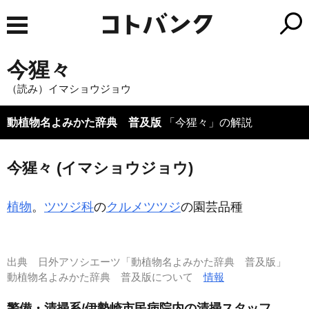
今猩々
（読み）イマショウジョウ
動植物名よみかた辞典 普及版
「今猩々」の解説
今猩々 (イマショウジョウ)
植物
。
ツツジ科
の
クルメツツジ
の園芸品種
出典
日外アソシエーツ「動植物名よみかた辞典 普及版」
動植物名よみかた辞典 普及版について
情報
警備・清掃系/伊勢崎市民病院内の清掃スタッフ