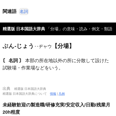
関連語
名詞
精選版 日本国語大辞典
「分場」の意味・読み・例文・類語
ぶん‐じょう
【分場】
‥ヂャウ
〘 名詞 〙
本部の所在地以外の所に分散して設けた
試験場・作業場などをいう。
出典
精選版 日本国語大辞典
精選版 日本国語大辞典について
情報
|
凡例
未経験歓迎の製造職/研修充実/安定収入/日勤/残業月
20h程度