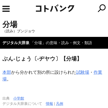
分場
（読み）ブンジョウ
デジタル大辞泉
「分場」の意味・読み・例文・類語
ぶん‐じょう〔‐ヂヤウ〕【分場】
本部
から分かれて別の所に設けられた
試験場
・
作業
場
。
出典
小学館
デジタル大辞泉について
情報
|
凡例