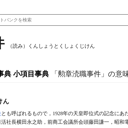
件
（読み）くんしょうとくしょくじけん
事典 小項目事典
「勲章涜職事件」の意
けん
件
とも呼ばれるもので，1928年の天皇即位式の記念に
日活社長横田永之助，前商工会議所会頭藤田謙一，昭和