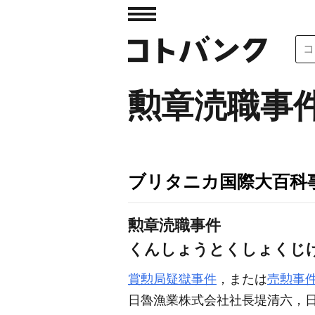
勲章涜職事
ブリタニカ国際大百科
勲章涜職事件
くんしょうとくしょくじ
賞勲局疑獄事件
，または
売勲事
日魯漁業株式会社社長堤清六，