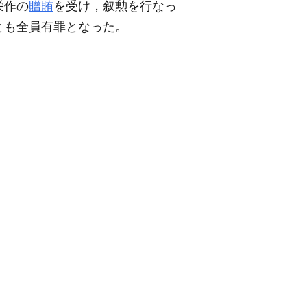
栄作の
贈賄
を受け，叙勲を行なっ
とも全員有罪となった。