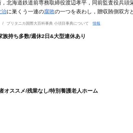
衛，北海道鉄道前専務取締役渡辺孝平，同前監査役兵頭
政治
に巣くう一連の
腐敗
の一つを表わし，贈収賄側双方
ブリタニカ国際大百科事典 小項目事典について
情報
家族持ち多数/週休2日&大型連休あり
者オススメ/残業なし/特別養護老人ホーム