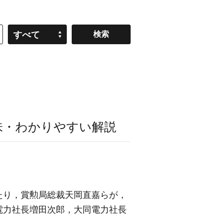
すべて
味・わかりやすい解説
あたり，賞勲局総裁天岡直嘉らが，
電力社長増田次郎，大同電力社長