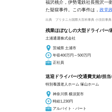
福沢桃介，伊勢電鉄社長熊沢一
た疑獄事件。この事件は，
政党
出典
ブリタニカ国際大百科事典 小項目事典
残業ほぼなしの大型ドライバー/
土浦通運株式会社
茨城県 土浦市
年収400万円～500万円
正社員
送迎ドライバー/交通費支給/担当
特別養護老人ホーム 塚山ホーム
神奈川県 横須賀市
時給1,230円
アルバイト・パート