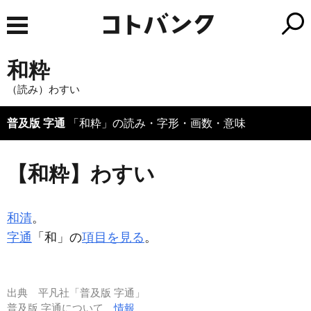
和粋
（読み）わすい
普及版 字通
「和粋」の読み・字形・画数・意味
【和粋】わすい
和清
。
字通
「和」の
項目を見る
。
出典
平凡社「普及版 字通」
普及版 字通について
情報