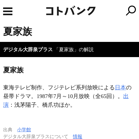
夏家族
デジタル大辞泉プラス
「夏家族」の解説
夏家族
東海テレビ制作、フジテレビ系列放映による
日本
の
昼帯ドラマ。1987年7月～10月放映（全65回）。
出
演
：浅茅陽子、橋爪功ほか。
出典
小学館
デジタル大辞泉プラスについて
情報