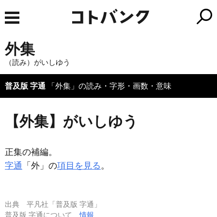
外集
（読み）がいしゆう
普及版 字通
「外集」の読み・字形・画数・意味
【外集】がいしゆう
正集の補編。
字通
「外」の
項目を見る
。
出典
平凡社「普及版 字通」
普及版 字通について
情報