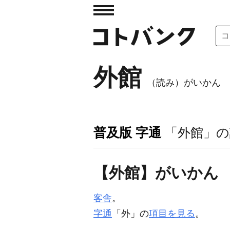
外館
（読み）がいかん
普及版 字通
「外館」の
【外館】がいかん
客舎
。
字通
「外」の
項目を見る
。