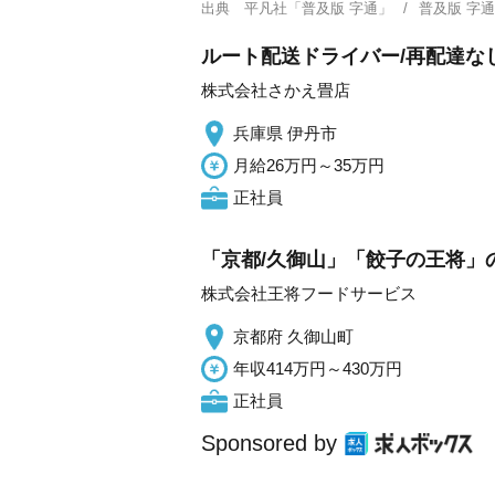
出典
平凡社「普及版 字通」
普及版 字
ルート配送ドライバー/再配達なし
株式会社さかえ畳店
兵庫県 伊丹市
月給26万円～35万円
正社員
「京都/久御山」「餃子の王将」
株式会社王将フードサービス
京都府 久御山町
年収414万円～430万円
正社員
Sponsored by