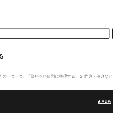
る
きの一つ一つ。「資料を項目別に整理する」２ 辞典・事典などの見
利用規約