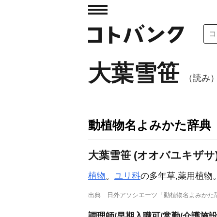
大葉雪笹
（読み
動植物名よみかた辞典
大葉雪笹 (オオバユキザサ
植物
。
ユリ科
の多年草,薬用植物
出典
日外アソシエーツ「動植物名よみかた
調理師/早期入職可/常勤/介護施