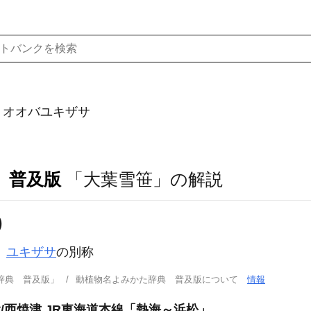
）オオバユキザサ
 普及版
「大葉雪笹」の解説
)
。
ユキザサ
の別称
辞典 普及版」
動植物名よみかた辞典 普及版について
情報
設/西焼津 JR東海道本線「熱海～浜松」