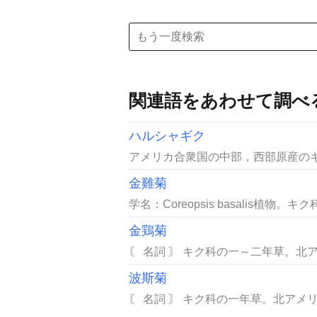
関連語をあわせて調べ
ハルシャギク
アメリカ合衆国の中部，西部原産のキ
金雞菊
学名：Coreopsis basalis植物。キ
金鶏菊
〘 名詞 〙 キク科の一～二年草。北
波斯菊
〘 名詞 〙 キク科の一年草。北アメ