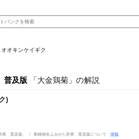
）オオキンケイギク
 普及版
「大金鶏菊」の解説
ク)
辞典 普及版」
動植物名よみかた辞典 普及版について
情報