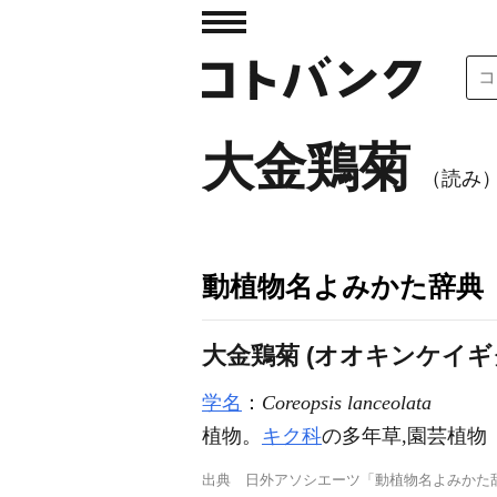
大金鶏菊
（読み
動植物名よみかた辞典
大金鶏菊 (オオキンケイギ
学名
：
Coreopsis lanceolata
植物。
キク科
の多年草,園芸植物
出典
日外アソシエーツ「動植物名よみかた