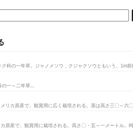
る
ク科の一年草。ジャノメソウ，クジャクソウともいう。1m前後に
ク科の一～二年草...
アメリカ原産で、観賞用に広く栽培される。茎は高さ三〇～六〇セ
リカ原産で、観賞用に栽培される。高さ〇・五～一メートル。時に