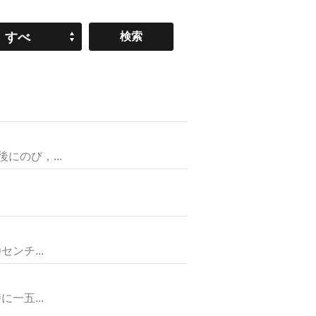
すべ
て
のび，...
ンチ...
一五...