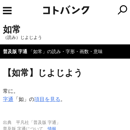
如常
（読み）じよじよう
普及版 字通
「如常」の読み・字形・画数・意味
【如常】じよじよう
常に。
字通
「如」の
項目を見る
。
出典
平凡社「普及版 字通」
普及版 字通について
情報