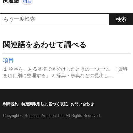
関連語
項目
関連語をあわせて調べる
項目
１ 物事を、ある基準で区分けしたときの一つ一つ。「資料
を項目別に整理する」２ 辞典・事典などの見出し...
利用規約
特定商取引法に基づく表記
お問い合わせ
Copyright © Business Architect Inc. All Rights Reserved.