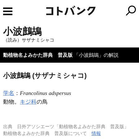
小波鷓鴣
（読み）サザナミシャコ
動植物名よみかた辞典 普及版
「小波鷓鴣」の解説
小波鷓鴣 (サザナミシャコ)
学名
：
Francolinus adspersus
動物。
キジ科
の鳥
出典
日外アソシエーツ「動植物名よみかた辞典 普及版」
動植物名よみかた辞典 普及版について
情報