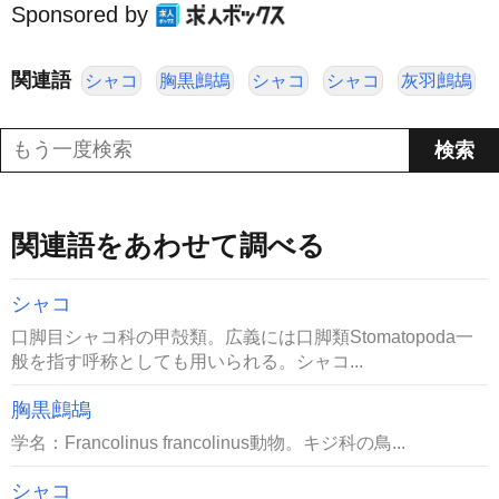
Sponsored by
関連語
シャコ
胸黒鷓鴣
シャコ
シャコ
灰羽鷓鴣
関連語をあわせて調べる
シャコ
口脚目シャコ科の甲殻類。広義には口脚類Stomatopoda一
般を指す呼称としても用いられる。シャコ...
胸黒鷓鴣
学名：Francolinus francolinus動物。キジ科の鳥...
シャコ