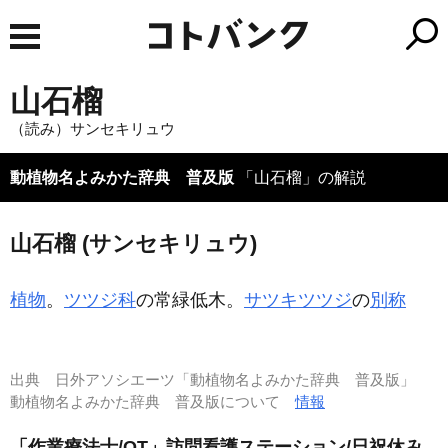
山石榴
（読み）サンセキリュウ
動植物名よみかた辞典 普及版
「山石榴」の解説
山石榴 (サンセキリュウ)
植物
。
ツツジ科
の常緑低木。
サツキツツジ
の
別称
出典
日外アソシエーツ「動植物名よみかた辞典 普及版」
動植物名よみかた辞典 普及版について
情報
「作業療法士/OT」訪問看護ステーション/日祝休み